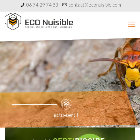
06 74 29 74 83
contact@econuisible.com
actu-certif