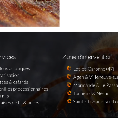
rvices
Zone d’intervention
lons asiatiques
Lot-et-Garonne (47)
atisation
Agen & Villeneuve-su
ttes & cafards
Marmande & Le Pass
nilles processionnaires
Tonneins & Nérac
rmis
Sainte-Livrade-sur-Lot,
aises de lit & puces