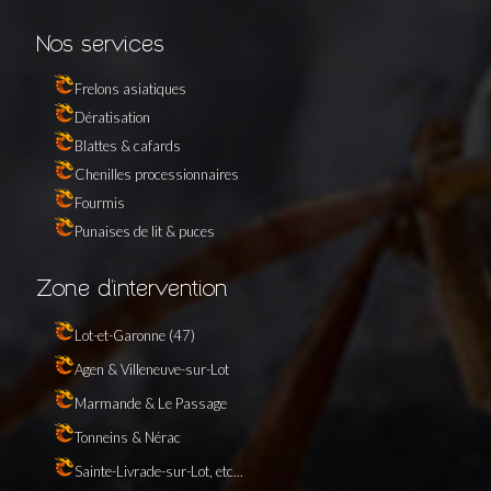
Nos services
Frelons asiatiques
Dératisation
Blattes & cafards
Chenilles processionnaires
Fourmis
Punaises de lit & puces
Zone d’intervention
Lot-et-Garonne (47)
Agen & Villeneuve-sur-Lot
Marmande & Le Passage
Tonneins & Nérac
Sainte-Livrade-sur-Lot, etc...